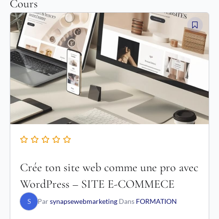
Cours
Le
Le
prix
prix
initial
actuel
était :
est :
550,00 €.
250,00 €.
Crée ton site web comme une pro avec
WordPress – SITE E-COMMECE
S
Par
synapsewebmarketing
Dans
FORMATION