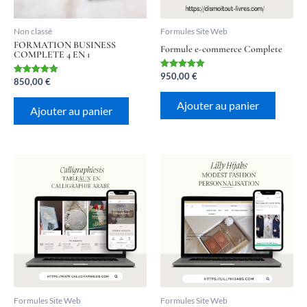
Non classé
Formules Site Web
FORMATION BUSINESS
Formule e-commerce Complete
COMPLETE 4 EN 1
950,00
€
Note
850,00
€
Note
5.00
5.00
sur 5
sur 5
Ajouter au panier
Ajouter au panier
Formules Site Web
Formules Site Web