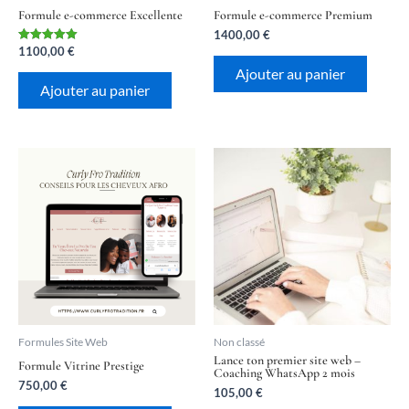
Formule e-commerce Excellente
Formule e-commerce Premium
1400,00
€
1100,00
€
Note
5.00
Ajouter au panier
sur 5
Ajouter au panier
Formules Site Web
Non classé
Lance ton premier site web –
Formule Vitrine Prestige
Coaching WhatsApp 2 mois
750,00
€
105,00
€