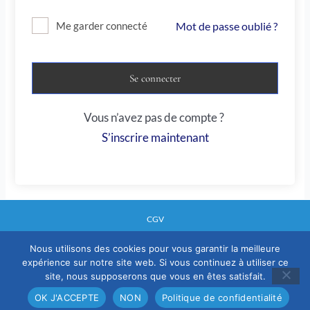
Mot de passe oublié ?
Me garder connecté
Se connecter
Vous n’avez pas de compte ?
S’inscrire maintenant
CGV
Nous utilisons des cookies pour vous garantir la meilleure
expérience sur notre site web. Si vous continuez à utiliser ce
Mentions legales
site, nous supposerons que vous en êtes satisfait.
Politique confidentialité
OK J'ACCEPTE
NON
Politique de confidentialité