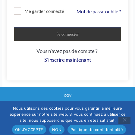
Mot de passe oublié ?
Me garder connecté
Se connecter
Vous n’avez pas de compte ?
S’inscrire maintenant
CGV
Nous utilisons des cookies pour vous garantir la meilleure
expérience sur notre site web. Si vous continuez à utiliser ce
Mentions legales
site, nous supposerons que vous en êtes satisfait.
Politique confidentialité
OK J'ACCEPTE
NON
Politique de confidentialité