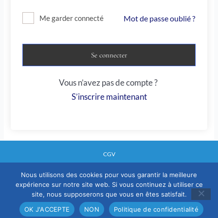
Mot de passe oublié ?
Me garder connecté
Se connecter
Vous n’avez pas de compte ?
S’inscrire maintenant
CGV
Nous utilisons des cookies pour vous garantir la meilleure
expérience sur notre site web. Si vous continuez à utiliser ce
Mentions legales
site, nous supposerons que vous en êtes satisfait.
Politique confidentialité
OK J'ACCEPTE
NON
Politique de confidentialité