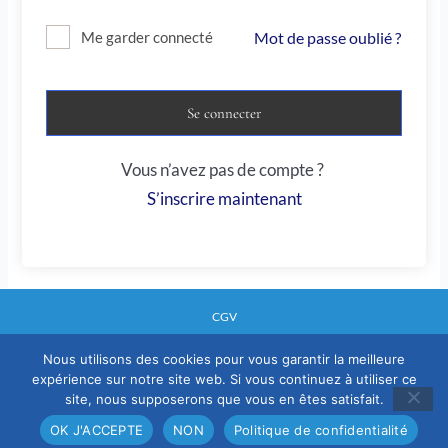
Mot de passe oublié ?
Me garder connecté
Se connecter
Vous n’avez pas de compte ?
S’inscrire maintenant
CGV
Nous utilisons des cookies pour vous garantir la meilleure
expérience sur notre site web. Si vous continuez à utiliser ce
Mentions legales
site, nous supposerons que vous en êtes satisfait.
Politique confidentialité
OK J'ACCEPTE
NON
Politique de confidentialité