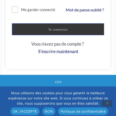
Mot de passe oublié ?
Me garder connecté
Se connecter
Vous n’avez pas de compte ?
S’inscrire maintenant
CGV
Nous utilisons des cookies pour vous garantir la meilleure
expérience sur notre site web. Si vous continuez à utiliser ce
Mentions legales
site, nous supposerons que vous en êtes satisfait.
Politique confidentialité
OK J'ACCEPTE
NON
Politique de confidentialité