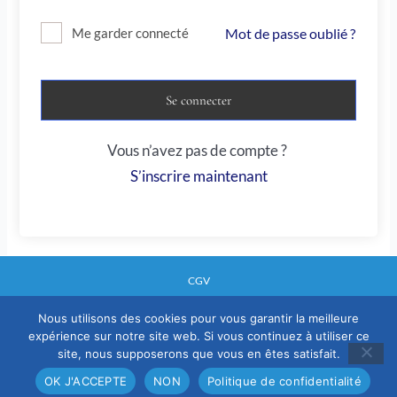
Mot de passe oublié ?
Me garder connecté
Se connecter
Vous n’avez pas de compte ?
S’inscrire maintenant
CGV
Nous utilisons des cookies pour vous garantir la meilleure
expérience sur notre site web. Si vous continuez à utiliser ce
Mentions legales
site, nous supposerons que vous en êtes satisfait.
Politique confidentialité
OK J'ACCEPTE
NON
Politique de confidentialité