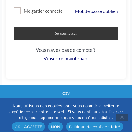
Mot de passe oublié ?
Me garder connecté
Se connecter
Vous n’avez pas de compte ?
S’inscrire maintenant
CGV
Nous utilisons des cookies pour vous garantir la meilleure
expérience sur notre site web. Si vous continuez à utiliser ce
Mentions legales
site, nous supposerons que vous en êtes satisfait.
Politique confidentialité
OK J'ACCEPTE
NON
Politique de confidentialité