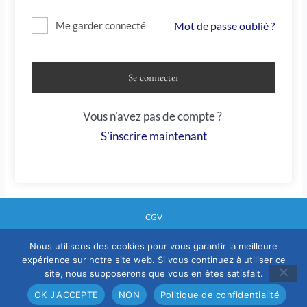
Mot de passe oublié ?
Me garder connecté
Se connecter
Vous n’avez pas de compte ?
S’inscrire maintenant
CGV
Nous utilisons des cookies pour vous garantir la meilleure
expérience sur notre site web. Si vous continuez à utiliser ce
Mentions legales
site, nous supposerons que vous en êtes satisfait.
Politique confidentialité
OK J'ACCEPTE
NON
Politique de confidentialité