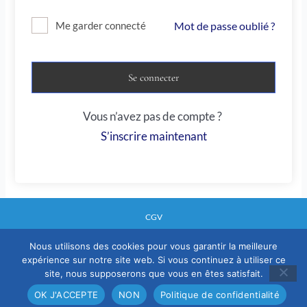
Mot de passe oublié ?
Me garder connecté
Se connecter
Vous n’avez pas de compte ?
S’inscrire maintenant
CGV
Nous utilisons des cookies pour vous garantir la meilleure
expérience sur notre site web. Si vous continuez à utiliser ce
Mentions legales
site, nous supposerons que vous en êtes satisfait.
Politique confidentialité
OK J'ACCEPTE
NON
Politique de confidentialité