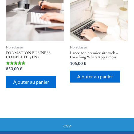
Non classé
Non classé
FORMATION BUSINESS
Lance ton premier site web –
COMPLETE 4 EN 1
Coaching WhatsApp 2 mois
105,00
€
850,00
€
Note
5.00
Ajouter au panier
sur 5
Ajouter au panier
CGV