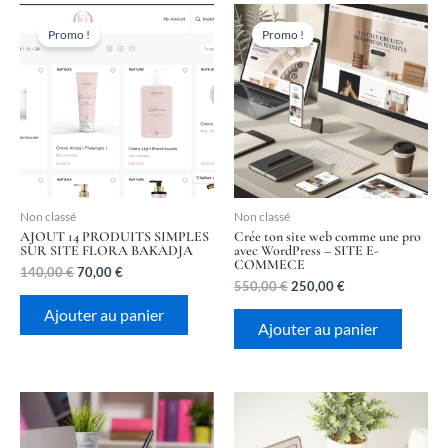
Le
Le
Le
Le
prix
prix
prix
prix
Promo !
Promo !
initial
actuel
initial
actuel
était :
est :
était :
est :
140,00 €.
70,00 €.
550,00 €.
250,00 €.
Non classé
Non classé
AJOUT 14 PRODUITS SIMPLES
Crée ton site web comme une pro
SUR SITE FLORA BAKADJA
avec WordPress – SITE E-
COMMECE
140,00
€
70,00
€
550,00
€
250,00
€
Ajouter au panier
Ajouter au panier