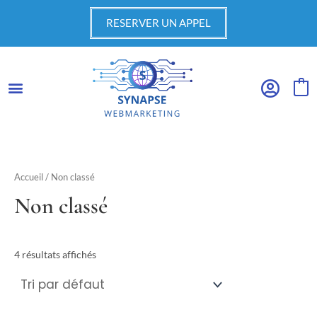
Aller
RESERVER UN APPEL
au
contenu
0
Accueil
/ Non classé
Non classé
4 résultats affichés